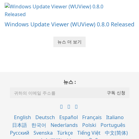
Windows Update Viewer (WUView) 0.8.0 Released
뉴스 더 보기
뉴스 :
English
Deutsch
Español
Français
Italiano
日本語
한국어
Nederlands
Polski
Português
Русский
Svenska
Türkçe
Tiếng Việt
中文(简体)