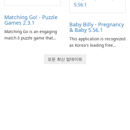
Matching Go! - Puzzle
Games 2.3.1
Baby Billy - Pregnancy
& Baby 5.56.1
Matching Go is an engaging
match-3 puzzle game that
This application is recognized
invites players to join Chloe
as Korea's leading free
and her charming corgi,
platform for pregnancy and
Ollie, on an adventurous
baby tracking, offering
모든 최신 업데이트
journey across diverse
essential healthcare tips and
landscapes.
doctor-approved articles.