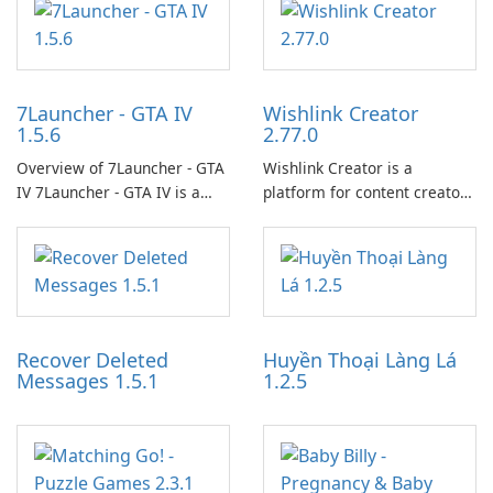
7Launcher - GTA IV
Wishlink Creator
1.5.6
2.77.0
Overview of 7Launcher - GTA
Wishlink Creator is a
IV 7Launcher - GTA IV is a
platform for content creators
specialized software
designed to monetize their
application designed to
work through built-in brand
optimize the gaming
partnerships and integrated
experience for Grand Theft
tools for content distribution
Auto IV.
and audience engagement.
Recover Deleted
Huyền Thoại Làng Lá
Messages 1.5.1
1.2.5