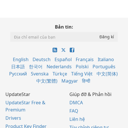
Bản tin:
English
Deutsch
Español
Français
Italiano
日本語
한국어
Nederlands
Polski
Português
Русский
Svenska
Türkçe
Tiếng Việt
中文(简体)
中文(繁體)
Magyar
हिन्दी
UpdateStar
Giúp đỡ & Phản hồi
UpdateStar Free &
DMCA
Premium
FAQ
Drivers
Liên hệ
Product Key Finder
Tùy chỉnh riêng tư