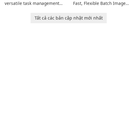
versatile task management
Fast, Flexible Batch Image
tool designed to help
Converter for Windows,
individuals and teams
macOS and Linux XnConvert
Tất cả các bản cập nhật mới nhất
organize their work and
is a polished, cross-platform
increase productivity.
batch image processor from
XnSoft that balances depth
and simplicity.