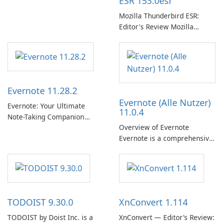
ESR 153.0esr
Spotify.
Mozilla Thunderbird ESR:
Editor's Review Mozilla
Thunderbird ESR (Extended
Support Release) is the long-
term support channel of the
Thunderbird desktop email
client designed for
Evernote 11.28.2
organizations and users who
Evernote (Alle Nutzer)
need predictable …
Evernote: Your Ultimate
11.0.4
Note-Taking Companion
Overview of Evernote
Evernote, developed by
Evernote is a comprehensive
EverNote Corp., is a versatile
note-taking and organization
note-taking application that
software designed to help
helps users capture ideas,
users capture, organize, and
organize to-do lists, and keep
access information across
track of important
multiple devices.
information.
TODOIST 9.30.0
XnConvert 1.114
TODOIST by Doist Inc. is a
XnConvert — Editor’s Review: