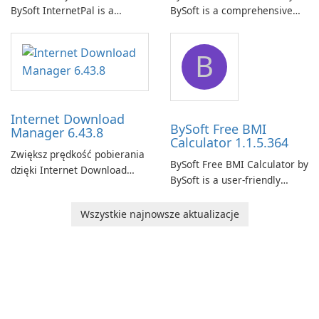
BySoft InternetPal is a
BySoft is a comprehensive
comprehensive software
network monitoring software
application designed to
designed to help businesses
B
monitor your internet
effectively manage their
connection and provide real-
network infrastructure.
time insights into its
performance.
Internet Download
BySoft Free BMI
Manager 6.43.8
Calculator 1.1.5.364
Zwiększ prędkość pobierania
BySoft Free BMI Calculator by
dzięki Internet Download
BySoft is a user-friendly
Manager!
software application
designed to help you
Wszystkie najnowsze aktualizacje
calculate your Body Mass
Index quickly and accurately.