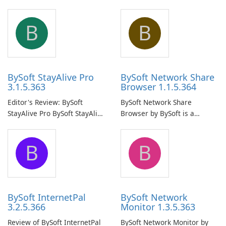
B
B
BySoft StayAlive Pro
BySoft Network Share
3.1.5.363
Browser 1.1.5.364
Editor's Review: BySoft
BySoft Network Share
StayAlive Pro BySoft StayAlive
Browser by BySoft is a
Pro is a reliable software
comprehensive software
application designed to
application that allows users
B
B
ensure the continuous and
to easily browse and manage
uninterrupted operation of
shared folders on their
your computer system.
network.
BySoft InternetPal
BySoft Network
3.2.5.366
Monitor 1.3.5.363
Review of BySoft InternetPal
BySoft Network Monitor by