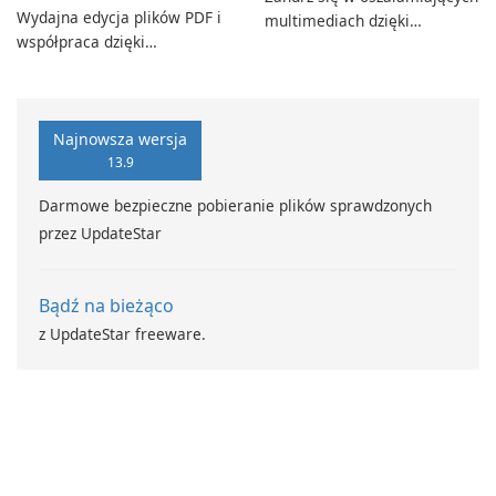
Wydajna edycja plików PDF i
multimediach dzięki
współpraca dzięki
CyberLink PowerDVD
programowi Adobe Acrobat
Standard.
Najnowsza wersja
13.9
Darmowe bezpieczne pobieranie plików sprawdzonych
przez UpdateStar
Bądź na bieżąco
z UpdateStar freeware.