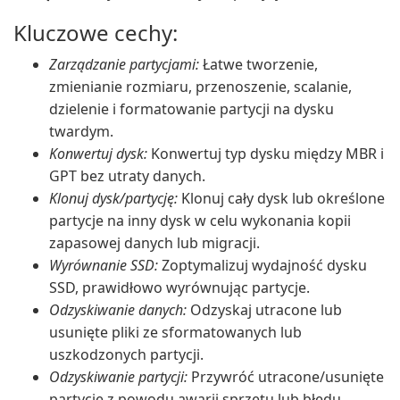
Kluczowe cechy:
Zarządzanie partycjami:
Łatwe tworzenie,
zmienianie rozmiaru, przenoszenie, scalanie,
dzielenie i formatowanie partycji na dysku
twardym.
Konwertuj dysk:
Konwertuj typ dysku między MBR i
GPT bez utraty danych.
Klonuj dysk/partycję:
Klonuj cały dysk lub określone
partycje na inny dysk w celu wykonania kopii
zapasowej danych lub migracji.
Wyrównanie SSD:
Zoptymalizuj wydajność dysku
SSD, prawidłowo wyrównując partycje.
Odzyskiwanie danych:
Odzyskaj utracone lub
usunięte pliki ze sformatowanych lub
uszkodzonych partycji.
Odzyskiwanie partycji:
Przywróć utracone/usunięte
partycje z powodu awarii sprzętu lub błędu