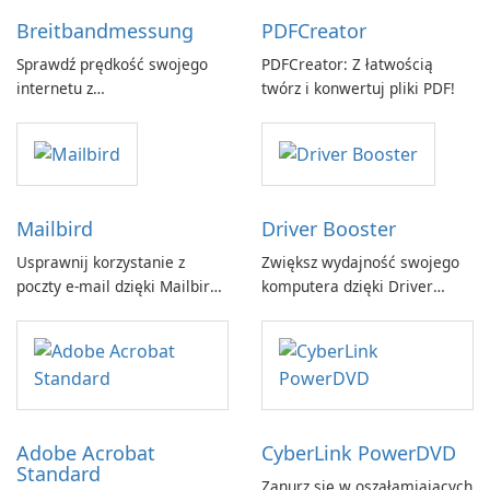
Breitbandmessung
PDFCreator
Sprawdź prędkość swojego
PDFCreator: Z łatwością
internetu z
twórz i konwertuj pliki PDF!
Breitbandmessung by zafaco
GmbH!
Mailbird
Driver Booster
Usprawnij korzystanie z
Zwiększ wydajność swojego
poczty e-mail dzięki Mailbird
komputera dzięki Driver
by Maryssael.
Booster firmy IObit
Adobe Acrobat
CyberLink PowerDVD
Standard
Zanurz się w oszałamiających