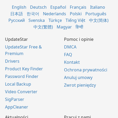
English
Deutsch
Español
Français
Italiano
日本語
한국어
Nederlands
Polski
Português
Русский
Svenska
Türkçe
Tiếng Việt
中文(简体)
中文(繁體)
Magyar
हिन्दी
UpdateStar
Pomoc i opinie
UpdateStar Free &
DMCA
Premium
FAQ
Drivers
Kontakt
Product Key Finder
Ochrona prywatności
Password Finder
Anuluj umowy
Local Backup
Zwrot pieniędzy
Video Converter
SigParser
AppCleaner
Aktualności
Pracuj z nami