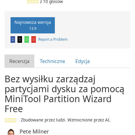
z
10
głosów
Najnowsza wersja
13.9
Report a Problem
Recenzja
Techniczne
Edycja
Bez wysiłku zarządzaj
partycjami dysku za pomocą
MiniTool Partition Wizard
Free
Zbudowane przez ludzi. Wzmocnione przez AI.
Pete Milner